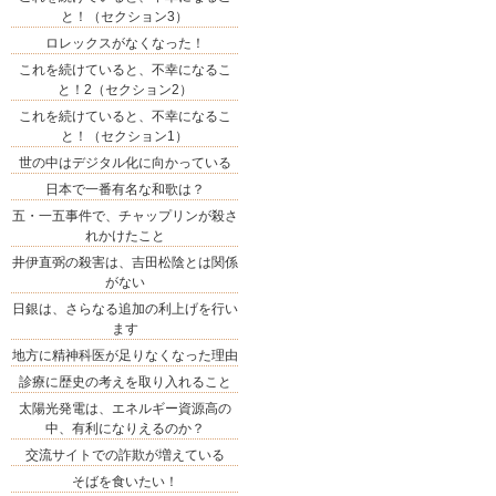
と！（セクション3）
ロレックスがなくなった！
これを続けていると、不幸になるこ
と！2（セクション2）
これを続けていると、不幸になるこ
と！（セクション1）
世の中はデジタル化に向かっている
日本で一番有名な和歌は？
五・一五事件で、チャップリンが殺さ
れかけたこと
井伊直弼の殺害は、吉田松陰とは関係
がない
日銀は、さらなる追加の利上げを行い
ます
地方に精神科医が足りなくなった理由
診療に歴史の考えを取り入れること
太陽光発電は、エネルギー資源高の
中、有利になりえるのか？
交流サイトでの詐欺が増えている
そばを食いたい！