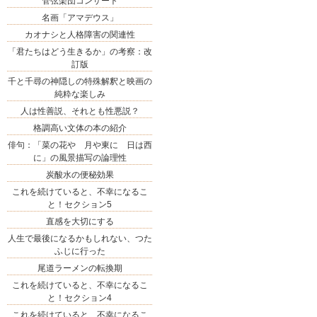
管弦楽団コンサート
名画「アマデウス」
カオナシと人格障害の関連性
「君たちはどう生きるか」の考察：改
訂版
千と千尋の神隠しの特殊解釈と映画の
純粋な楽しみ
人は性善説、それとも性悪説？
格調高い文体の本の紹介
俳句：「菜の花や 月や東に 日は西
に」の風景描写の論理性
炭酸水の便秘効果
これを続けていると、不幸になるこ
と！セクション5
直感を大切にする
人生で最後になるかもしれない、つた
ふじに行った
尾道ラーメンの転換期
これを続けていると、不幸になるこ
と！セクション4
これを続けていると、不幸になるこ