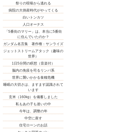
祭りの喧噪から逃れる
病院の大倒産時代がやってくる
白いトンカツ
人口オーナス
「5番街のマリー」は、本当に5番街
に住んでいたのか？
ガンダム名言集 著作権：サンライズ
ジェットストリームアタック（趣味の
世界）
1日5分間の瞑想（音楽付）
脳内の免疫を司るリンパ系
世界に襲いかかる食糧危機
睡眠の大切さは、ますます認識されて
います
玄米（160kg）を備蓄しました
私もあの子も迷いの中
今年は、調整の年
中空に座す
住宅ローンのお話