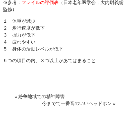
※参考：
フレイルの評価表
（日本老年医学会，大内尉義総
監修）
１ 体重が減少
２ 歩行速度が低下
３ 握力が低下
４ 疲れやすい
５ 身体の活動レベルが低下
５つの項目の内、３つ以上があてはまること
« 紛争地域での精神障害
今までで一番音のいいヘッドホン »