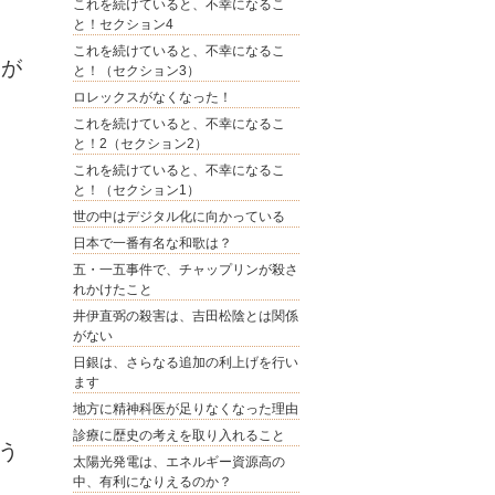
これを続けていると、不幸になるこ
と！セクション4
これを続けていると、不幸になるこ
りが
と！（セクション3）
ロレックスがなくなった！
これを続けていると、不幸になるこ
と！2（セクション2）
これを続けていると、不幸になるこ
と！（セクション1）
世の中はデジタル化に向かっている
日本で一番有名な和歌は？
五・一五事件で、チャップリンが殺さ
れかけたこと
井伊直弼の殺害は、吉田松陰とは関係
がない
日銀は、さらなる追加の利上げを行い
ます
地方に精神科医が足りなくなった理由
診療に歴史の考えを取り入れること
う
太陽光発電は、エネルギー資源高の
中、有利になりえるのか？