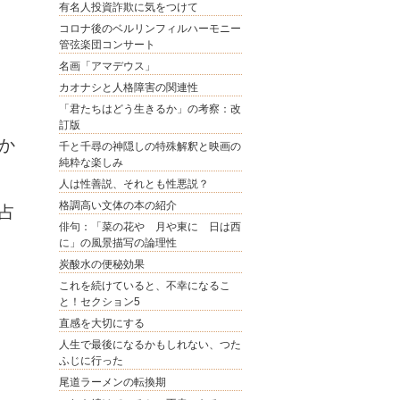
有名人投資詐欺に気をつけて
コロナ後のベルリンフィルハーモニー
管弦楽団コンサート
名画「アマデウス」
カオナシと人格障害の関連性
「君たちはどう生きるか」の考察：改
訂版
か
千と千尋の神隠しの特殊解釈と映画の
純粋な楽しみ
人は性善説、それとも性悪説？
格調高い文体の本の紹介
占
俳句：「菜の花や 月や東に 日は西
に」の風景描写の論理性
炭酸水の便秘効果
これを続けていると、不幸になるこ
と！セクション5
直感を大切にする
人生で最後になるかもしれない、つた
ふじに行った
尾道ラーメンの転換期