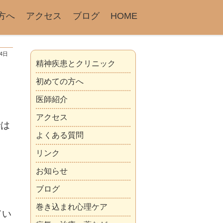
方へ
アクセス
ブログ
HOME
月4日
精神疾患とクリニック
初めての方へ
医師紹介
アクセス
では
よくある質問
リンク
お知らせ
ブログ
巻き込まれ心理ケア
てい