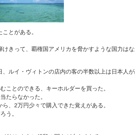
たことがある。
弾けきって、覇権国アメリカを脅かすような国力はな
日、ルイ・ヴィトンの店内の客の半数以上は日本人が
込むことのできる、キーホルダーを買った。
見当たらなかった。
から、2万円少々で購入できた覚えがある。
だろう。
）