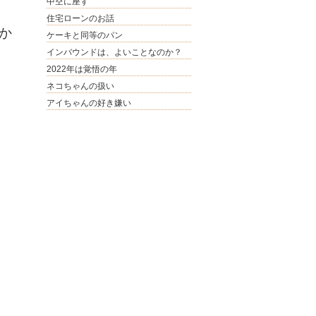
中空に座す
住宅ローンのお話
か
ケーキと同等のパン
インバウンドは、よいことなのか？
2022年は覚悟の年
ネコちゃんの扱い
アイちゃんの好き嫌い