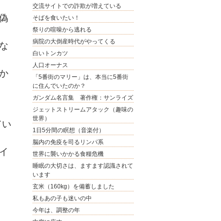
交流サイトでの詐欺が増えている
偽
そばを食いたい！
祭りの喧噪から逃れる
病院の大倒産時代がやってくる
な
白いトンカツ
人口オーナス
か
「5番街のマリー」は、本当に5番街
に住んでいたのか？
ガンダム名言集 著作権：サンライズ
ジェットストリームアタック（趣味の
世界）
てい
1日5分間の瞑想（音楽付）
脳内の免疫を司るリンパ系
イ
世界に襲いかかる食糧危機
睡眠の大切さは、ますます認識されて
います
玄米（160kg）を備蓄しました
私もあの子も迷いの中
今年は、調整の年