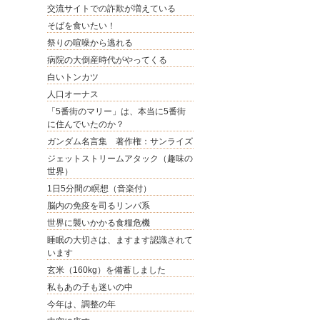
交流サイトでの詐欺が増えている
そばを食いたい！
祭りの喧噪から逃れる
病院の大倒産時代がやってくる
白いトンカツ
人口オーナス
「5番街のマリー」は、本当に5番街
に住んでいたのか？
ガンダム名言集 著作権：サンライズ
ジェットストリームアタック（趣味の
世界）
1日5分間の瞑想（音楽付）
脳内の免疫を司るリンパ系
世界に襲いかかる食糧危機
睡眠の大切さは、ますます認識されて
います
玄米（160kg）を備蓄しました
私もあの子も迷いの中
今年は、調整の年