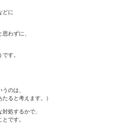
などに
と思わずに、
うです。
いうのは、
あたると考えます。）
な対処するかで、
ことです。