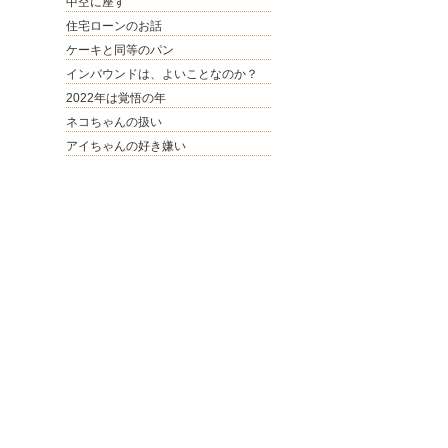
中空に座す
住宅ローンのお話
ケーキと同等のパン
インバウンドは、よいことなのか？
2022年は覚悟の年
ネコちゃんの扱い
アイちゃんの好き嫌い