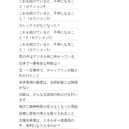
これを続けていると、不幸になるこ
と！セクション4
これを続けていると、不幸になるこ
と！（セクション3）
ロレックスがなくなった！
これを続けていると、不幸になるこ
と！2（セクション2）
これを続けていると、不幸になるこ
と！（セクション1）
世の中はデジタル化に向かっている
日本で一番有名な和歌は？
五・一五事件で、チャップリンが殺さ
れかけたこと
井伊直弼の殺害は、吉田松陰とは関係
がない
日銀は、さらなる追加の利上げを行い
ます
地方に精神科医が足りなくなった理由
診療に歴史の考えを取り入れること
太陽光発電は、エネルギー資源高の
中、有利になりえるのか？