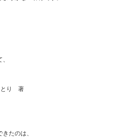
、
て、
ひとり 著
できたのは、