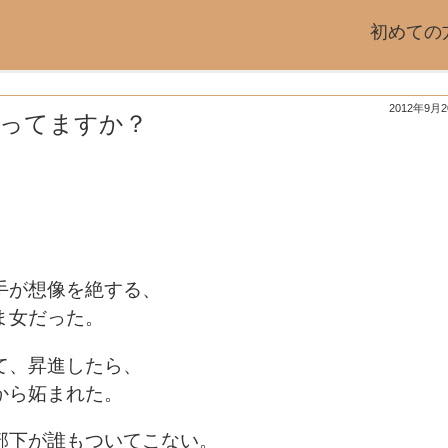
初めての
2012年9月
知ってますか？
手が想像を絶する、
ま女だった。
て、昇進したら、
から妬まれた。
部下が誰もついてこない。