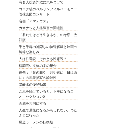
有名人投資詐欺に気をつけて
コロナ後のベルリンフィルハーモニー
管弦楽団コンサート
名画「アマデウス」
カオナシと人格障害の関連性
「君たちはどう生きるか」の考察：改
訂版
千と千尋の神隠しの特殊解釈と映画の
純粋な楽しみ
人は性善説、それとも性悪説？
格調高い文体の本の紹介
俳句：「菜の花や 月や東に 日は西
に」の風景描写の論理性
炭酸水の便秘効果
これを続けていると、不幸になるこ
と！セクション5
直感を大切にする
人生で最後になるかもしれない、つた
ふじに行った
尾道ラーメンの転換期