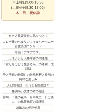
※土曜日9:00-13:30
(土曜受付8:30-13:00)
木、日、祝休診
有名人投資詐欺に気をつけて
コロナ後のベルリンフィルハーモニー
管弦楽団コンサート
名画「アマデウス」
カオナシと人格障害の関連性
「君たちはどう生きるか」の考察：改
訂版
千と千尋の神隠しの特殊解釈と映画の
純粋な楽しみ
人は性善説、それとも性悪説？
格調高い文体の本の紹介
俳句：「菜の花や 月や東に 日は西
に」の風景描写の論理性
炭酸水の便秘効果