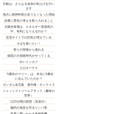
日銀は、さらなる追加の利上げを行い
ます
地方に精神科医が足りなくなった理由
診療に歴史の考えを取り入れること
太陽光発電は、エネルギー資源高の
中、有利になりえるのか？
交流サイトでの詐欺が増えている
そばを食いたい！
祭りの喧噪から逃れる
病院の大倒産時代がやってくる
白いトンカツ
人口オーナス
「5番街のマリー」は、本当に5番街
に住んでいたのか？
ガンダム名言集 著作権：サンライズ
ジェットストリームアタック（趣味の
世界）
1日5分間の瞑想（音楽付）
脳内の免疫を司るリンパ系
世界に襲いかかる食糧危機