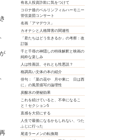
有名人投資詐欺に気をつけて
コロナ後のベルリンフィルハーモニー
管弦楽団コンサート
き
名画「アマデウス」
カオナシと人格障害の関連性
、
「君たちはどう生きるか」の考察：改
訂版
千と千尋の神隠しの特殊解釈と映画の
が
純粋な楽しみ
人は性善説、それとも性悪説？
格調高い文体の本の紹介
、
俳句：「菜の花や 月や東に 日は西
に」の風景描写の論理性
炭酸水の便秘効果
これを続けていると、不幸になるこ
と！セクション5
直感を大切にする
人生で最後になるかもしれない、つた
ふじに行った
再
尾道ラーメンの転換期