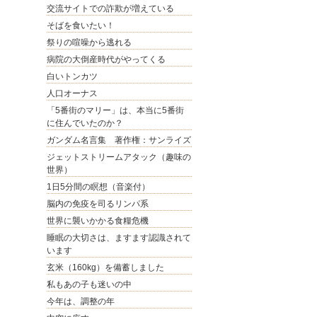
交流サイトでの詐欺が増えている
そばを食いたい！
祭りの喧噪から逃れる
病院の大倒産時代がやってくる
白いトンカツ
人口オーナス
「5番街のマリー」は、本当に5番街
に住んでいたのか？
ガンダム名言集 著作権：サンライズ
ジェットストリームアタック（趣味の
世界）
1日5分間の瞑想（音楽付）
脳内の免疫を司るリンパ系
世界に襲いかかる食糧危機
睡眠の大切さは、ますます認識されて
います
玄米（160kg）を備蓄しました
私もあの子も迷いの中
今年は、調整の年