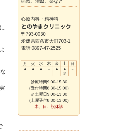
病気、治療、薬など
心療内科・精神科
とのやまクリニック
に
〒793-0030
愛媛県西条市大町703-1
電話 0897-47-2525
よ
月
火
水
木
金
土
日
●
●
●
－
●
●
－
つな
※
診療時間9:00-15:30
実
(受付時間8:30-15:00)
※土曜日9:00-13:30
(土曜受付8:30-13:00)
木、日、祝休診
、
で