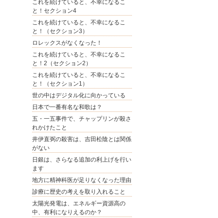
これを続けていると、不幸になるこ
と！セクション4
これを続けていると、不幸になるこ
と！（セクション3）
ロレックスがなくなった！
これを続けていると、不幸になるこ
と！2（セクション2）
これを続けていると、不幸になるこ
と！（セクション1）
世の中はデジタル化に向かっている
日本で一番有名な和歌は？
五・一五事件で、チャップリンが殺さ
れかけたこと
井伊直弼の殺害は、吉田松陰とは関係
がない
日銀は、さらなる追加の利上げを行い
ます
地方に精神科医が足りなくなった理由
診療に歴史の考えを取り入れること
太陽光発電は、エネルギー資源高の
中、有利になりえるのか？