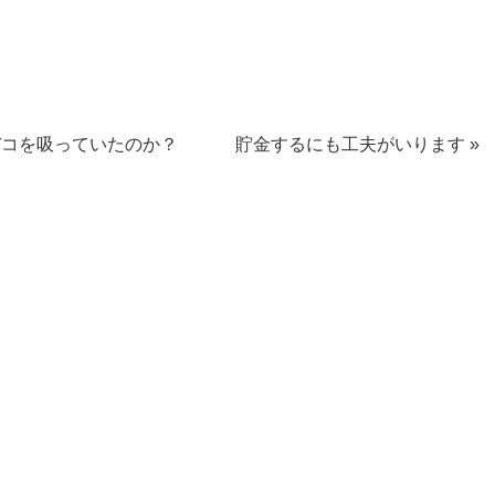
バコを吸っていたのか？
貯金するにも工夫がいります »