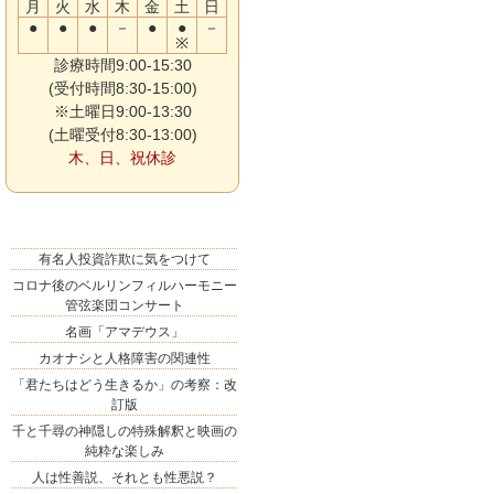
月
火
水
木
金
土
日
●
●
●
－
●
●
－
※
診療時間9:00-15:30
(受付時間8:30-15:00)
※土曜日9:00-13:30
(土曜受付8:30-13:00)
木、日、祝休診
有名人投資詐欺に気をつけて
コロナ後のベルリンフィルハーモニー
管弦楽団コンサート
名画「アマデウス」
カオナシと人格障害の関連性
「君たちはどう生きるか」の考察：改
訂版
千と千尋の神隠しの特殊解釈と映画の
純粋な楽しみ
人は性善説、それとも性悪説？