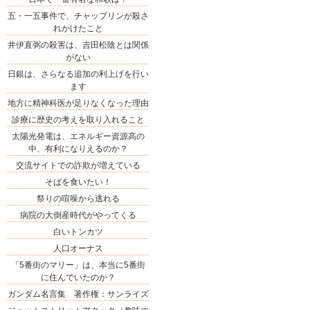
五・一五事件で、チャップリンが殺さ
れかけたこと
井伊直弼の殺害は、吉田松陰とは関係
がない
日銀は、さらなる追加の利上げを行い
ます
地方に精神科医が足りなくなった理由
診療に歴史の考えを取り入れること
太陽光発電は、エネルギー資源高の
中、有利になりえるのか？
交流サイトでの詐欺が増えている
そばを食いたい！
祭りの喧噪から逃れる
病院の大倒産時代がやってくる
白いトンカツ
人口オーナス
「5番街のマリー」は、本当に5番街
に住んでいたのか？
ガンダム名言集 著作権：サンライズ