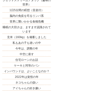
ジェットストリームアタック（趣味の
世界）
1日5分間の瞑想（音楽付）
脳内の免疫を司るリンパ系
世界に襲いかかる食糧危機
睡眠の大切さは、ますます認識されて
います
玄米（160kg）を備蓄しました
私もあの子も迷いの中
今年は、調整の年
中空に座す
住宅ローンのお話
ケーキと同等のパン
インバウンドは、よいことなのか？
2022年は覚悟の年
ネコちゃんの扱い
アイちゃんの好き嫌い