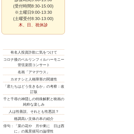
(受付時間8:30-15:00)
※土曜日9:00-13:30
(土曜受付8:30-13:00)
木、日、祝休診
有名人投資詐欺に気をつけて
コロナ後のベルリンフィルハーモニー
管弦楽団コンサート
名画「アマデウス」
カオナシと人格障害の関連性
「君たちはどう生きるか」の考察：改
訂版
千と千尋の神隠しの特殊解釈と映画の
純粋な楽しみ
人は性善説、それとも性悪説？
格調高い文体の本の紹介
俳句：「菜の花や 月や東に 日は西
に」の風景描写の論理性