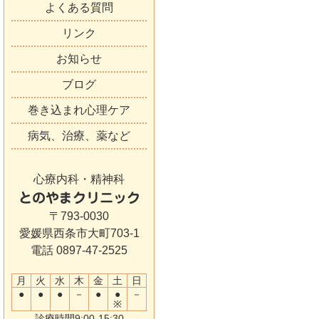
よくある質問
リンク
お知らせ
ブログ
巻き込まれ心理ケア
病気、治療、薬など
心療内科・精神科
とのやまクリニック
〒793-0030
愛媛県西条市大町703-1
電話 0897-47-2525
月
火
水
木
金
土
日
●
●
●
－
●
●
－
※
診療時間9:00-15:30