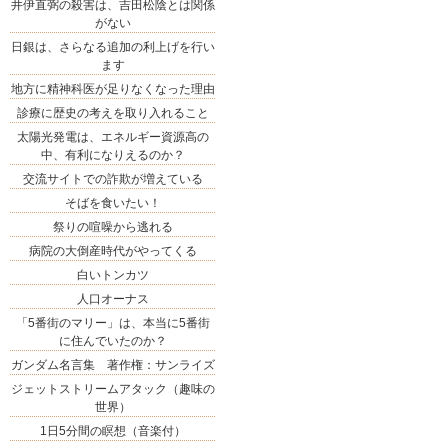
井伊直弼の殺害は、吉田松陰とは関係
がない
日銀は、さらなる追加の利上げを行い
ます
地方に精神科医が足りなくなった理由
診療に歴史の考えを取り入れること
太陽光発電は、エネルギー資源高の
中、有利になりえるのか？
交流サイトでの詐欺が増えている
そばを食いたい！
祭りの喧噪から逃れる
病院の大倒産時代がやってくる
白いトンカツ
人口オーナス
「5番街のマリー」は、本当に5番街
に住んでいたのか？
ガンダム名言集 著作権：サンライズ
ジェットストリームアタック（趣味の
世界）
1日5分間の瞑想（音楽付）