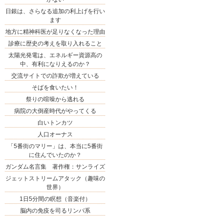
日銀は、さらなる追加の利上げを行い
ます
地方に精神科医が足りなくなった理由
診療に歴史の考えを取り入れること
太陽光発電は、エネルギー資源高の
中、有利になりえるのか？
交流サイトでの詐欺が増えている
そばを食いたい！
祭りの喧噪から逃れる
病院の大倒産時代がやってくる
白いトンカツ
人口オーナス
「5番街のマリー」は、本当に5番街
に住んでいたのか？
ガンダム名言集 著作権：サンライズ
ジェットストリームアタック（趣味の
世界）
1日5分間の瞑想（音楽付）
脳内の免疫を司るリンパ系