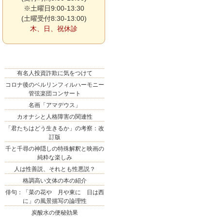
※土曜日9:00-13:30
(土曜受付8:30-13:00)
木、日、祝休診
有名人投資詐欺に気をつけて
コロナ後のベルリンフィルハーモニー
管弦楽団コンサート
名画「アマデウス」
カオナシと人格障害の関連性
「君たちはどう生きるか」の考察：改
訂版
千と千尋の神隠しの特殊解釈と映画の
純粋な楽しみ
人は性善説、それとも性悪説？
格調高い文体の本の紹介
俳句：「菜の花や 月や東に 日は西
に」の風景描写の論理性
炭酸水の便秘効果