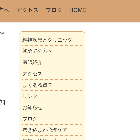
方へ
アクセス
ブログ
HOME
19日
精神疾患とクリニック
初めての方へ
医師紹介
アクセス
よくある質問
。
リンク
知
お知らせ
ブログ
巻き込まれ心理ケア