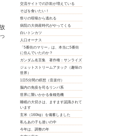
交流サイトでの詐欺が増えている
そばを食いたい！
祭りの喧噪から逃れる
病院の大倒産時代がやってくる
故
白いトンカツ
っ
人口オーナス
「5番街のマリー」は、本当に5番街
に住んでいたのか？
ガンダム名言集 著作権：サンライズ
ジェットストリームアタック（趣味の
世界）
1日5分間の瞑想（音楽付）
脳内の免疫を司るリンパ系
世界に襲いかかる食糧危機
睡眠の大切さは、ますます認識されて
います
玄米（160kg）を備蓄しました
私もあの子も迷いの中
今年は、調整の年