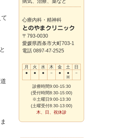
病気、治療、薬など
えて
心療内科・精神科
とのやまクリニック
〒793-0030
愛媛県西条市大町703-1
と
電話 0897-47-2525
月
火
水
木
金
土
日
●
●
●
－
●
●
－
※
報道
診療時間9:00-15:30
(受付時間8:30-15:00)
※土曜日9:00-13:30
(土曜受付8:30-13:00)
木、日、祝休診
しま