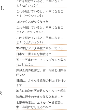
これを続けていると、不幸になるこ
と！セクション4
生し
これを続けていると、不幸になるこ
と！（セクション3）
ロレックスがなくなった！
これを続けていると、不幸になるこ
と！2（セクション2）
これを続けていると、不幸になるこ
と！（セクション1）
世の中はデジタル化に向かっている
日本で一番有名な和歌は？
五・一五事件で、チャップリンが殺さ
れかけたこと
井伊直弼の殺害は、吉田松陰とは関係
がない
日銀は、さらなる追加の利上げを行い
ます
地方に精神科医が足りなくなった理由
決
診療に歴史の考えを取り入れること
太陽光発電は、エネルギー資源高の
中、有利になりえるのか？