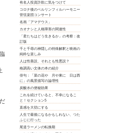
有名人投資詐欺に気をつけて
コロナ後のベルリンフィルハーモニー
管弦楽団コンサート
名画「アマデウス」
カオナシと人格障害の関連性
「君たちはどう生きるか」の考察：改
訂版
千と千尋の神隠しの特殊解釈と映画の
臨
純粋な楽しみ
人は性善説、それとも性悪説？
格調高い文体の本の紹介
止
俳句：「菜の花や 月や東に 日は西
に」の風景描写の論理性
炭酸水の便秘効果
これを続けていると、不幸になるこ
だ
と！セクション5
直感を大切にする
人生で最後になるかもしれない、つた
ふじに行った
尾道ラーメンの転換期