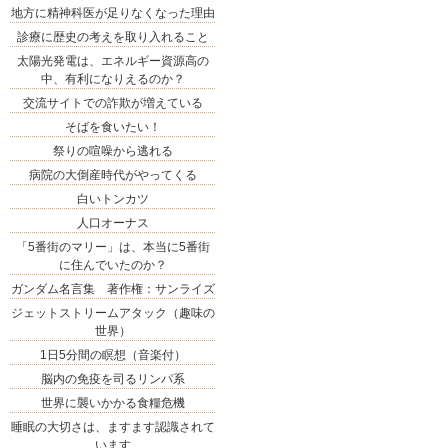
地方に精神科医が足りなくなった理由
診療に歴史の考えを取り入れること
太陽光発電は、エネルギー資源高の
中、有利になりえるのか？
交流サイトでの詐欺が増えている
そばを食いたい！
祭りの喧噪から逃れる
病院の大倒産時代がやってくる
白いトンカツ
人口オーナス
「5番街のマリー」は、本当に5番街
に住んでいたのか？
ガンダム名言集 著作権：サンライズ
ジェットストリームアタック（趣味の
世界）
1日5分間の瞑想（音楽付）
脳内の免疫を司るリンパ系
世界に襲いかかる食糧危機
睡眠の大切さは、ますます認識されて
います