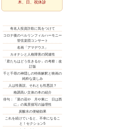
木、日、祝休診
有名人投資詐欺に気をつけて
コロナ後のベルリンフィルハーモニー
管弦楽団コンサート
名画「アマデウス」
カオナシと人格障害の関連性
「君たちはどう生きるか」の考察：改
訂版
千と千尋の神隠しの特殊解釈と映画の
純粋な楽しみ
人は性善説、それとも性悪説？
格調高い文体の本の紹介
俳句：「菜の花や 月や東に 日は西
に」の風景描写の論理性
炭酸水の便秘効果
これを続けていると、不幸になるこ
と！セクション5