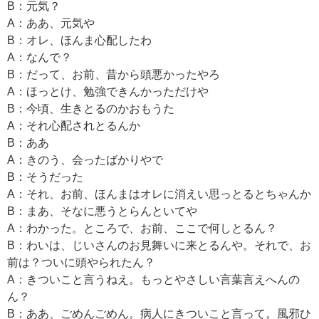
B：元気？
A：ああ、元気や
B：オレ、ほんま心配したわ
A：なんで？
B：だって、お前、昔から頭悪かったやろ
A：ほっとけ、勉強できんかっただけや
B：今頃、生きとるのかおもうた
A：それ心配されとるんか
B：ああ
A：きのう、会ったばかりやで
B：そうだった
A：それ、お前、ほんまはオレに消えい思っとるとちゃんか
B：まあ、そなに悪うとらんといてや
A：わかった。ところで、お前、ここで何しとるん？
B：わいは、じいさんのお見舞いに来とるんや。それで、お
前は？ついに頭やられたん？
A：きついこと言うねえ。もっとやさしい言葉言えへんの
ん？
B：ああ、ごめんごめん。病人にきついこと言って。風邪ひ