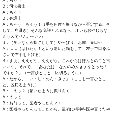
A：ちゃう
B：司法書士
A：ちゃう
B：弁護士
A：ちゃう、ちゃう！（手を何度も振りながら否定する。そ
して、息継ぎ）そんな免許とれるなら、オレもおやじもな
んも苦労せんかったわ
B：（笑いながら指さしして）やっぱり、お前、裏口や
A：……（ばれたか！という驚いた顔をして、左手で口をふ
さいで右手を上げる）
B：まあ、ええがな、ええがな。これからはほんとのこと言
いいな。それで、「あなたは、なんのめんきょをとったの
ですか？」（一言ひとこと、区切るように）
A：だから、「い・し・めん・きょ」（ここも一言ひとこ
と、区切るように）
B：…えっ？（驚いたように振り向く）
A：えって…
B：お前って、医者やったん？！
A：医者やったんって…だから、最初に精神科医や言うたや