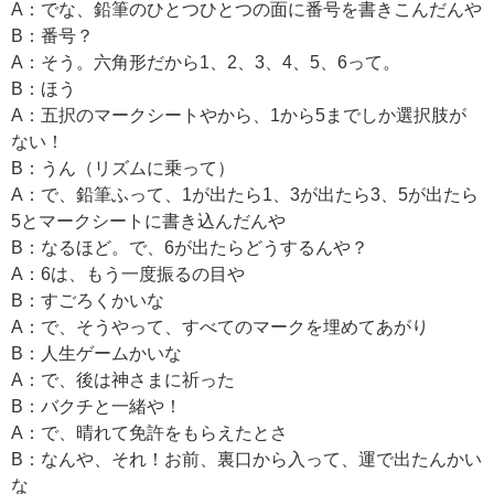
A：でな、鉛筆のひとつひとつの面に番号を書きこんだんや
B：番号？
A：そう。六角形だから1、2、3、4、5、6って。
B：ほう
A：五択のマークシートやから、1から5までしか選択肢が
ない！
B：うん（リズムに乗って）
A：で、鉛筆ふって、1が出たら1、3が出たら3、5が出たら
5とマークシートに書き込んだんや
B：なるほど。で、6が出たらどうするんや？
A：6は、もう一度振るの目や
B：すごろくかいな
A：で、そうやって、すべてのマークを埋めてあがり
B：人生ゲームかいな
A：で、後は神さまに祈った
B：バクチと一緒や！
A：で、晴れて免許をもらえたとさ
B：なんや、それ！お前、裏口から入って、運で出たんかい
な