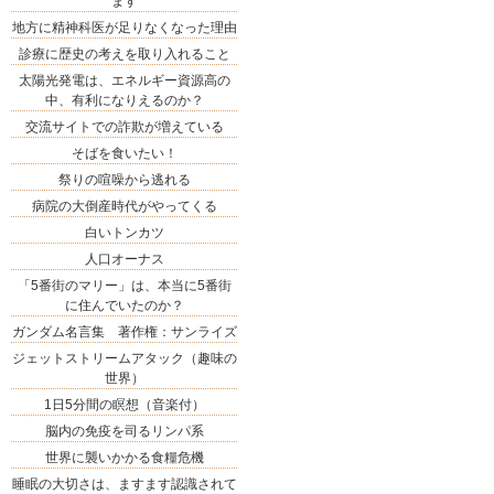
ます
地方に精神科医が足りなくなった理由
診療に歴史の考えを取り入れること
太陽光発電は、エネルギー資源高の
中、有利になりえるのか？
交流サイトでの詐欺が増えている
そばを食いたい！
祭りの喧噪から逃れる
病院の大倒産時代がやってくる
白いトンカツ
人口オーナス
「5番街のマリー」は、本当に5番街
に住んでいたのか？
ガンダム名言集 著作権：サンライズ
ジェットストリームアタック（趣味の
世界）
1日5分間の瞑想（音楽付）
脳内の免疫を司るリンパ系
世界に襲いかかる食糧危機
睡眠の大切さは、ますます認識されて