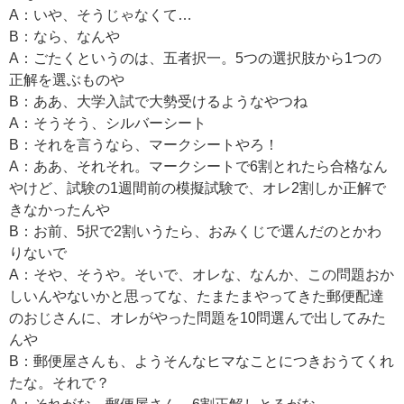
A：いや、そうじゃなくて…
B：なら、なんや
A：ごたくというのは、五者択一。5つの選択肢から1つの
正解を選ぶものや
B：ああ、大学入試で大勢受けるようなやつね
A：そうそう、シルバーシート
B：それを言うなら、マークシートやろ！
A：ああ、それそれ。マークシートで6割とれたら合格なん
やけど、試験の1週間前の模擬試験で、オレ2割しか正解で
きなかったんや
B：お前、5択で2割いうたら、おみくじで選んだのとかわ
りないで
A：そや、そうや。そいで、オレな、なんか、この問題おか
しいんやないかと思ってな、たまたまやってきた郵便配達
のおじさんに、オレがやった問題を10問選んで出してみた
んや
B：郵便屋さんも、ようそんなヒマなことにつきおうてくれ
たな。それで？