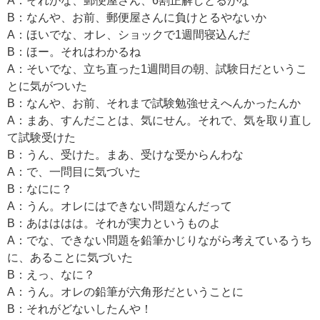
A：それがな、郵便屋さん、6割正解しとるがな
B：なんや、お前、郵便屋さんに負けとるやないか
A：ほいでな、オレ、ショックで1週間寝込んだ
B：ほー。それはわかるね
A：そいでな、立ち直った1週間目の朝、試験日だというこ
とに気がついた
B：なんや、お前、それまで試験勉強せえへんかったんか
A：まあ、すんだことは、気にせん。それで、気を取り直し
て試験受けた
B：うん、受けた。まあ、受けな受からんわな
A：で、一問目に気づいた
B：なにに？
A：うん。オレにはできない問題なんだって
B：あはははは。それが実力というものよ
A：でな、できない問題を鉛筆かじりながら考えているうち
に、あることに気づいた
B：えっ、なに？
A：うん。オレの鉛筆が六角形だということに
B：それがどないしたんや！