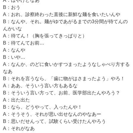
A：ほやけどなあ
B：おう
A：おれ、診察終わった直後に新鮮な麺を食いたいんや
B：なんや、それ。麺がゆであがるまでの3分間が待てんの
んかいな
A：待てん！（胸を張ってきっぱりと）
B：待てんてお前…
A：なんや
B：いや…
A：なんか、のどに食いかすつまったようなしゃべり方する
なあ
B：それを言うなら、「歯に物がはさまったよう」やろ！
A：ああ、そういう言い方もあるな
B：そういう言い方って、お前、医学部出たんやろう？
A：出た出た
B：なら、どうやって、入ったんや！
A：そうそう、それが思い出せなんのやなあー
B：思いだせんって、試験くらい受けたんやろう
A：それがなあ