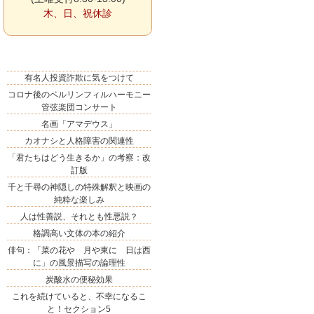
木、日、祝休診
有名人投資詐欺に気をつけて
コロナ後のベルリンフィルハーモニー
管弦楽団コンサート
名画「アマデウス」
カオナシと人格障害の関連性
「君たちはどう生きるか」の考察：改
訂版
千と千尋の神隠しの特殊解釈と映画の
純粋な楽しみ
人は性善説、それとも性悪説？
格調高い文体の本の紹介
俳句：「菜の花や 月や東に 日は西
に」の風景描写の論理性
炭酸水の便秘効果
これを続けていると、不幸になるこ
と！セクション5