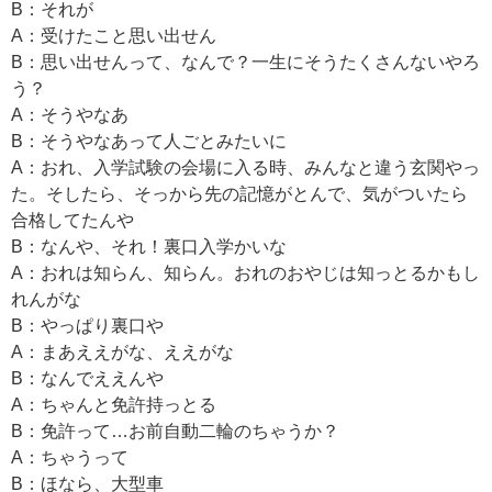
B：それが
A：受けたこと思い出せん
B：思い出せんって、なんで？一生にそうたくさんないやろ
う？
A：そうやなあ
B：そうやなあって人ごとみたいに
A：おれ、入学試験の会場に入る時、みんなと違う玄関やっ
た。そしたら、そっから先の記憶がとんで、気がついたら
合格してたんや
B：なんや、それ！裏口入学かいな
A：おれは知らん、知らん。おれのおやじは知っとるかもし
れんがな
B：やっぱり裏口や
A：まあええがな、ええがな
B：なんでええんや
A：ちゃんと免許持っとる
B：免許って…お前自動二輪のちゃうか？
A：ちゃうって
B：ほなら、大型車