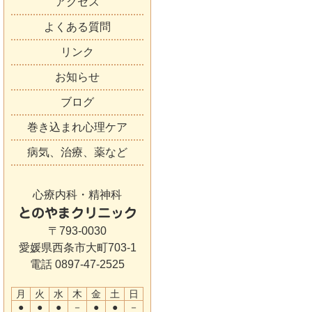
アクセス
よくある質問
リンク
お知らせ
ブログ
巻き込まれ心理ケア
病気、治療、薬など
心療内科・精神科
とのやまクリニック
〒793-0030
愛媛県西条市大町703-1
電話 0897-47-2525
月
火
水
木
金
土
日
●
●
●
－
●
●
－