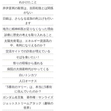
れかけたこと
井伊直弼の殺害は、吉田松陰とは関係
がない
日銀は、さらなる追加の利上げを行い
ます
地方に精神科医が足りなくなった理由
診療に歴史の考えを取り入れること
太陽光発電は、エネルギー資源高の
中、有利になりえるのか？
交流サイトでの詐欺が増えている
そばを食いたい！
祭りの喧噪から逃れる
病院の大倒産時代がやってくる
白いトンカツ
人口オーナス
「5番街のマリー」は、本当に5番街
に住んでいたのか？
ガンダム名言集 著作権：サンライズ
ジェットストリームアタック（趣味の
世界）