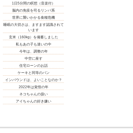
1日5分間の瞑想（音楽付）
脳内の免疫を司るリンパ系
世界に襲いかかる食糧危機
睡眠の大切さは、ますます認識されて
います
玄米（160kg）を備蓄しました
私もあの子も迷いの中
今年は、調整の年
中空に座す
住宅ローンのお話
ケーキと同等のパン
インバウンドは、よいことなのか？
2022年は覚悟の年
ネコちゃんの扱い
アイちゃんの好き嫌い