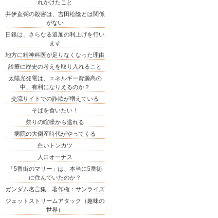
れかけたこと
井伊直弼の殺害は、吉田松陰とは関係
がない
日銀は、さらなる追加の利上げを行い
ます
地方に精神科医が足りなくなった理由
診療に歴史の考えを取り入れること
太陽光発電は、エネルギー資源高の
中、有利になりえるのか？
交流サイトでの詐欺が増えている
そばを食いたい！
祭りの喧噪から逃れる
病院の大倒産時代がやってくる
白いトンカツ
人口オーナス
「5番街のマリー」は、本当に5番街
に住んでいたのか？
ガンダム名言集 著作権：サンライズ
ジェットストリームアタック（趣味の
世界）