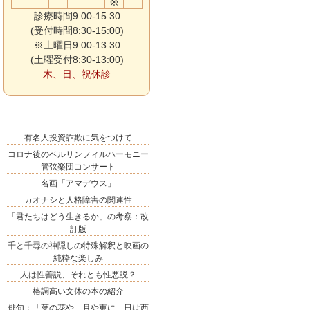
※
診療時間9:00-15:30
(受付時間8:30-15:00)
※土曜日9:00-13:30
(土曜受付8:30-13:00)
木、日、祝休診
有名人投資詐欺に気をつけて
コロナ後のベルリンフィルハーモニー
管弦楽団コンサート
名画「アマデウス」
カオナシと人格障害の関連性
「君たちはどう生きるか」の考察：改
訂版
千と千尋の神隠しの特殊解釈と映画の
純粋な楽しみ
人は性善説、それとも性悪説？
格調高い文体の本の紹介
俳句：「菜の花や 月や東に 日は西