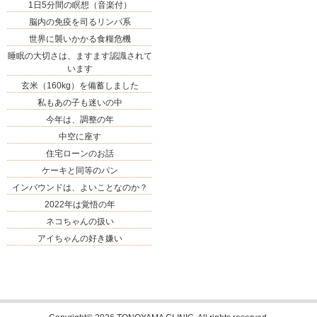
1日5分間の瞑想（音楽付）
脳内の免疫を司るリンパ系
世界に襲いかかる食糧危機
睡眠の大切さは、ますます認識されて
います
玄米（160kg）を備蓄しました
私もあの子も迷いの中
今年は、調整の年
中空に座す
住宅ローンのお話
ケーキと同等のパン
インバウンドは、よいことなのか？
2022年は覚悟の年
ネコちゃんの扱い
アイちゃんの好き嫌い