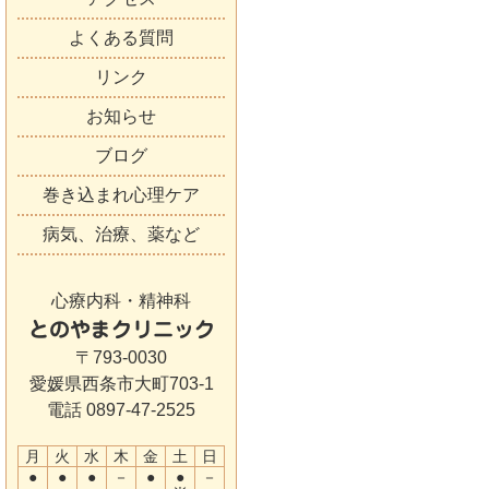
よくある質問
リンク
お知らせ
ブログ
巻き込まれ心理ケア
病気、治療、薬など
心療内科・精神科
とのやまクリニック
〒793-0030
愛媛県西条市大町703-1
電話 0897-47-2525
月
火
水
木
金
土
日
●
●
●
－
●
●
－