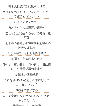
有名人投資詐欺に気をつけて
コロナ後のベルリンフィルハーモニー
管弦楽団コンサート
名画「アマデウス」
カオナシと人格障害の関連性
「君たちはどう生きるか」の考察：改
訂版
千と千尋の神隠しの特殊解釈と映画の
純粋な楽しみ
人は性善説、それとも性悪説？
格調高い文体の本の紹介
俳句：「菜の花や 月や東に 日は西
に」の風景描写の論理性
炭酸水の便秘効果
これを続けていると、不幸になるこ
と！セクション5
直感を大切にする
人生で最後になるかもしれない、つた
ふじに行った
尾道ラーメンの転換期