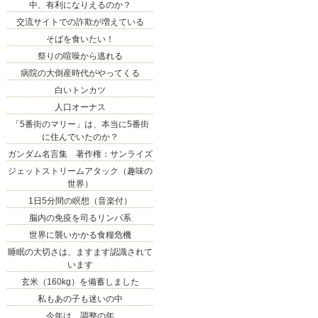
中、有利になりえるのか？
交流サイトでの詐欺が増えている
そばを食いたい！
祭りの喧噪から逃れる
病院の大倒産時代がやってくる
白いトンカツ
人口オーナス
「5番街のマリー」は、本当に5番街
に住んでいたのか？
ガンダム名言集 著作権：サンライズ
ジェットストリームアタック（趣味の
世界）
1日5分間の瞑想（音楽付）
脳内の免疫を司るリンパ系
世界に襲いかかる食糧危機
睡眠の大切さは、ますます認識されて
います
玄米（160kg）を備蓄しました
私もあの子も迷いの中
今年は、調整の年