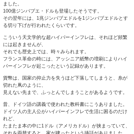
ました。
100億ジンバブエ・ドルも登場したそうです。
その翌年には、1兆ジンバブエドルを1ジンバブエドルとす
る切り下げが行われたくらいです。
こういう天文学的な超ハイパーインフレは、それほど頻繁
には起きませんが、
それでも歴史上では、時々みられます。
フランス革命の時には、アッシニア紙幣の増刷によりハイ
パーインフレが起こったという記録があります。
貨幣は、国家の抑止力を失うほど下落してしまうと、糸が
切れた凧のように、
見えない先まで、ふっとんでしまうことがあるようです。
昔、ドイツ語の講義で使われた教科書にこうありました。
ドイツ人の主人公がハイパーインフレで生活に困るのだけ
れど、
たまたま本の中に1ドル（アメリカドル）が挟まっていて、
それを両替すると、家が建ったという挿話がありました。