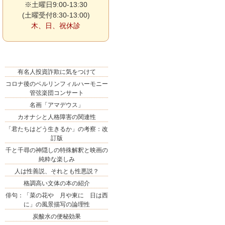
※土曜日9:00-13:30
(土曜受付8:30-13:00)
木、日、祝休診
有名人投資詐欺に気をつけて
コロナ後のベルリンフィルハーモニー
管弦楽団コンサート
名画「アマデウス」
カオナシと人格障害の関連性
「君たちはどう生きるか」の考察：改
訂版
千と千尋の神隠しの特殊解釈と映画の
純粋な楽しみ
人は性善説、それとも性悪説？
格調高い文体の本の紹介
俳句：「菜の花や 月や東に 日は西
に」の風景描写の論理性
炭酸水の便秘効果