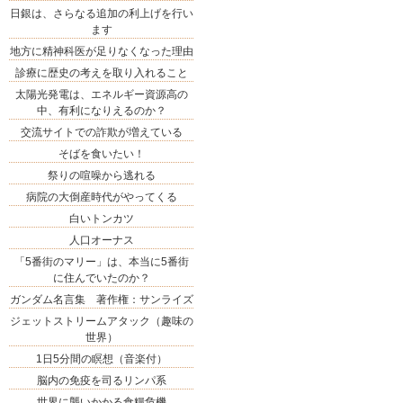
日銀は、さらなる追加の利上げを行い
ます
地方に精神科医が足りなくなった理由
診療に歴史の考えを取り入れること
太陽光発電は、エネルギー資源高の
中、有利になりえるのか？
交流サイトでの詐欺が増えている
そばを食いたい！
祭りの喧噪から逃れる
病院の大倒産時代がやってくる
白いトンカツ
人口オーナス
「5番街のマリー」は、本当に5番街
に住んでいたのか？
ガンダム名言集 著作権：サンライズ
ジェットストリームアタック（趣味の
世界）
1日5分間の瞑想（音楽付）
脳内の免疫を司るリンパ系
世界に襲いかかる食糧危機